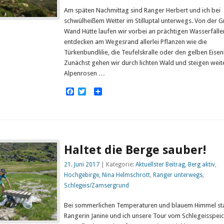
Am späten Nachmittag sind Ranger Herbert und ich bei
schwülheißem Wetter im Stilluptal unterwegs. Von der 
Wand Hütte laufen wir vorbei an prächtigen Wasserfäll
entdecken am Wegesrand allerlei Pflanzen wie die
Türkenbundlilie, die Teufelskralle oder den gelben Eise
Zunächst gehen wir durch lichten Wald und steigen weit
Alpenrosen …
Facebook
Twitter
Empfehlen
Haltet die Berge sauber!
21. Juni 2017
| Kategorie:
Aktuellster Beitrag
,
Berg aktiv
,
Hochgebirge
,
Nina Helmschrott
,
Ranger unterwegs
,
Schlegeis/Zamsergrund
Bei sommerlichen Temperaturen und blauem Himmel st
Rangerin Janine und ich unsere Tour vom Schlegeisspei