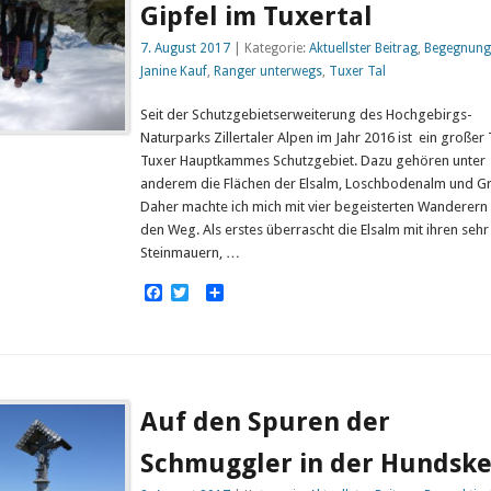
Gipfel im Tuxertal
7. August 2017
| Kategorie:
Aktuellster Beitrag
,
Begegnung
Janine Kauf
,
Ranger unterwegs
,
Tuxer Tal
Seit der Schutzgebietserweiterung des Hochgebirgs-
Naturparks Zillertaler Alpen im Jahr 2016 ist ein großer 
Tuxer Hauptkammes Schutzgebiet. Dazu gehören unter
anderem die Flächen der Elsalm, Loschbodenalm und Gr
Daher machte ich mich mit vier begeisterten Wanderern
den Weg. Als erstes überrascht die Elsalm mit ihren sehr
Steinmauern, …
Facebook
Twitter
Empfehlen
Auf den Spuren der
Schmuggler in der Hundske