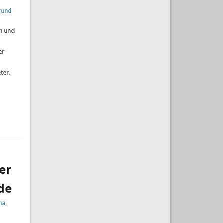
grund
n und
er
ter.
er
de
na
,