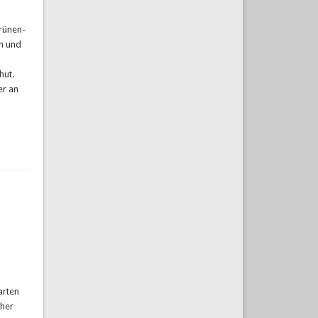
Grünen-
en und
nhut.
er an
arten
cher