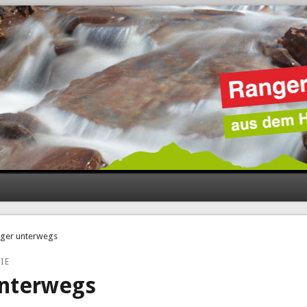
nger unterwegs
IE
unterwegs