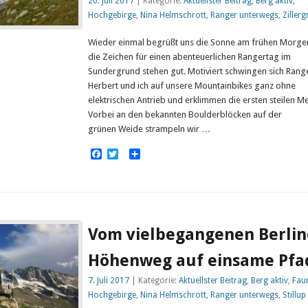
20. Juli 2017
| Kategorie:
Aktuellster Beitrag
,
Berg aktiv
,
Hochgebirge
,
Nina Helmschrott
,
Ranger unterwegs
,
Ziller
Wieder einmal begrüßt uns die Sonne am frühen Morge
die Zeichen für einen abenteuerlichen Rangertag im
Sundergrund stehen gut. Motiviert schwingen sich Rang
Herbert und ich auf unsere Mountainbikes ganz ohne
elektrischen Antrieb und erklimmen die ersten steilen Me
Vorbei an den bekannten Boulderblöcken auf der
grünen Weide strampeln wir …
Facebook
Twitter
Empfehlen
Vom vielbegangenen Berlin
Höhenweg auf einsame Pfa
7. Juli 2017
| Kategorie:
Aktuellster Beitrag
,
Berg aktiv
,
Fau
Hochgebirge
,
Nina Helmschrott
,
Ranger unterwegs
,
Stillup