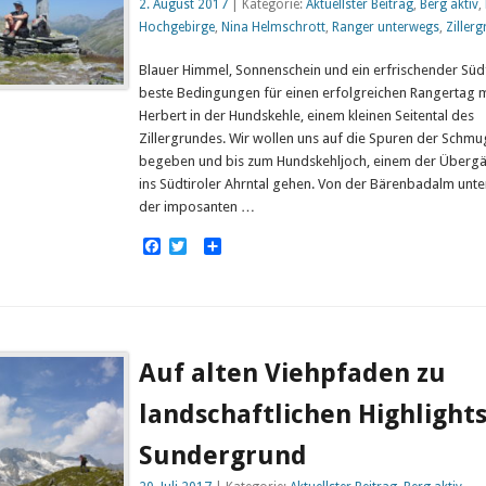
2. August 2017
| Kategorie:
Aktuellster Beitrag
,
Berg aktiv
,
Hochgebirge
,
Nina Helmschrott
,
Ranger unterwegs
,
Ziller
Blauer Himmel, Sonnenschein und ein erfrischender Süd
beste Bedingungen für einen erfolgreichen Rangertag m
Herbert in der Hundskehle, einem kleinen Seitental des
Zillergrundes. Wir wollen uns auf die Spuren der Schmu
begeben und bis zum Hundskehljoch, einem der Überg
ins Südtiroler Ahrntal gehen. Von der Bärenbadalm unte
der imposanten …
Facebook
Twitter
Empfehlen
Auf alten Viehpfaden zu
landschaftlichen Highlight
Sundergrund