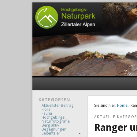
KATEGORIEN
Aktuellster Beitrag
Sie sind hier:
Home
› Ra
Flora
Fauna
AKTUELLE KATEGOR
Hochgebirge
Naturfotografie
Ranger 
Berg aktiv
Begegnungen
Seitentäler