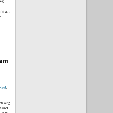
Weg
ald aus
n
dem
 Kauf
,
den Weg
e und