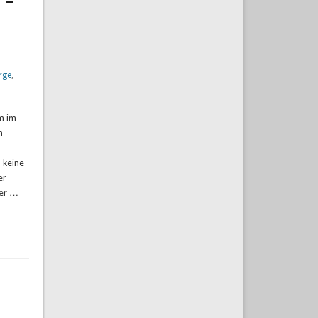
 –
rge
,
m im
n
 keine
er
der …