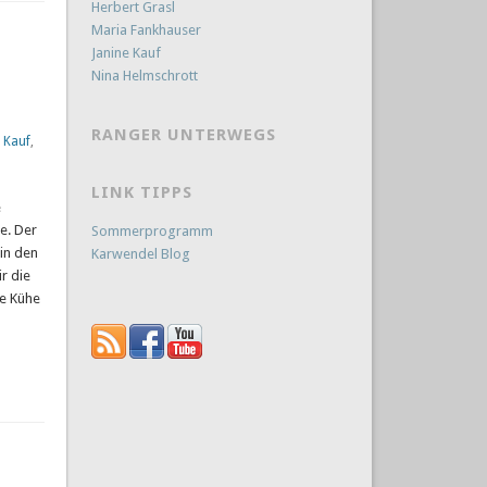
Herbert Grasl
Maria Fankhauser
Janine Kauf
Nina Helmschrott
RANGER UNTERWEGS
 Kauf
,
LINK TIPPS
e
e. Der
Sommerprogramm
in den
Karwendel Blog
r die
re Kühe