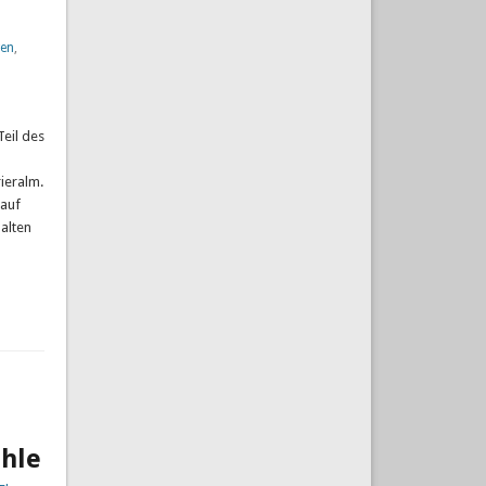
en
,
Teil des
ieralm.
 auf
 alten
hle