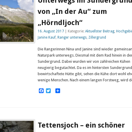
Unterwegs im Sundergrund
von „In der Au“ zum
„Hörndljoch“
16. August 2017
| Kategorie:
Aktuellster Beitrag
,
Hochgebi
Janine Kauf
,
Ranger unterwegs
,
Zillergrund
Die Rangerinnen Nina und Janine sind wieder gemeinsa
Naturpark unterwegs. Diesmal mit dem Rad hinein in de
Sundergrund. Dabei wurden wir von zahlreichen Kühen
neugierig begutachtet. Da es im hintersten Sundergrund
bewirtschaftete Hütte gibt, sehen die Kühe dort wohl eh
wenige Menschen. Nach einem langen Forstweg, wird 
Facebook
Twitter
Empfehlen
Tettensjoch – ein schöner