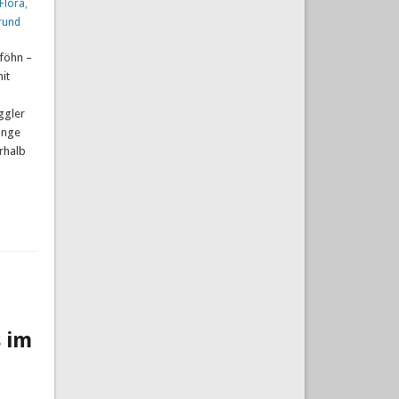
Flora
,
grund
föhn –
it
ggler
änge
rhalb
s im