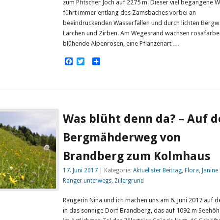
zum Pfitscher Joch auf 2275 m. Dieser viel begangene 
führt immer entlang des Zamsbaches vorbei an
beeindruckenden Wasserfällen und durch lichten Bergw
Lärchen und Zirben. Am Wegesrand wachsen rosafarbe
blühende Alpenrosen, eine Pflanzenart …
Facebook
Twitter
Empfehlen
Was blüht denn da? – Auf 
Bergmähderweg von
Brandberg zum Kolmhaus
17. Juni 2017
| Kategorie:
Aktuellster Beitrag
,
Flora
,
Janine
Ranger unterwegs
,
Zillergrund
Rangerin Nina und ich machen uns am 6. Juni 2017 auf 
in das sonnige Dorf Brandberg, das auf 1092 m Seehöh