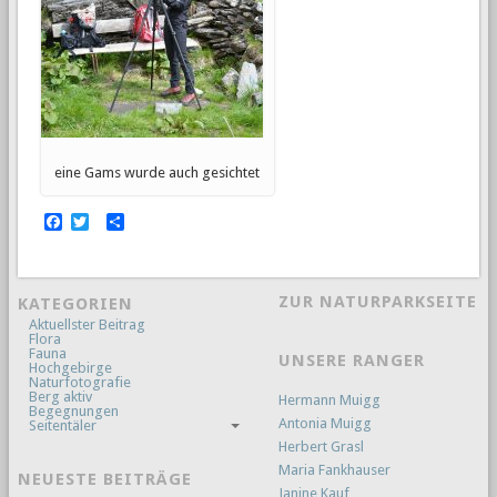
eine Gams wurde auch gesichtet
Facebook
Twitter
Empfehlen
ZUR NATURPARKSEITE
KATEGORIEN
Aktuellster Beitrag
Flora
Fauna
UNSERE RANGER
Hochgebirge
Naturfotografie
Berg aktiv
Hermann Muigg
Begegnungen
Antonia Muigg
Seitentäler
Herbert Grasl
Maria Fankhauser
NEUESTE BEITRÄGE
Janine Kauf