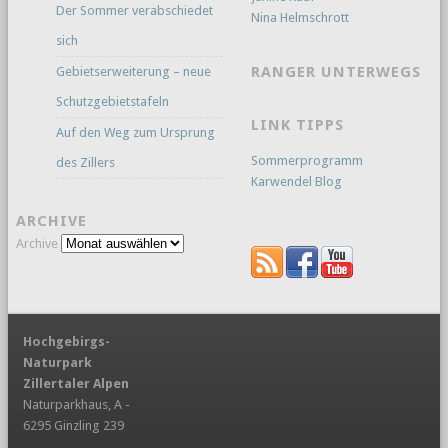
Der Sommer verabschiedet
Nina Helmschrott
sich
RANGER UNTERWEGS
Gebietserweiterung – neue
Schutzgebietstafeln
LINK TIPPS
Auf den Weg zum Ursprung
Sommerprogramm
des Zillers
Karwendel Blog
ARCHIVE
Archive
Hochgebirgs-
Naturpark
Zillertaler Alpen
Naturparkhaus, A -
6295 Ginzling 239