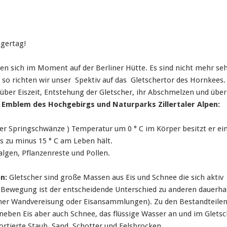
ngertag!
den sich im Moment auf der Berliner Hütte. Es sind nicht mehr seh
so richten wir unser Spektiv auf das Gletschertor des Hornkees.
 über Eiszeit, Entstehung der Gletscher, ihr Abschmelzen und übe
 Emblem des Hochgebirgs und Naturparks Zillertaler Alpen:
er Springschwänze ) Temperatur um 0 ° C im Körper besitzt er ein
is zu minus 15 ° C am Leben hält.
lgen, Pflanzenreste und Pollen.
on:
Gletscher sind große Massen aus Eis und Schnee die sich aktiv
 Bewegung ist der entscheidende Unterschied zu anderen dauerha
iner Wandvereisung oder Eisansammlungen). Zu den Bestandteilen
neben Eis aber auch Schnee, das flüssige Wasser an und im Glets
ortierte Staub, Sand, Schotter und Felsbrocken.