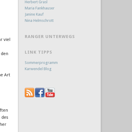
Herbert Grasl
Maria Fankhauser
Janine Kauf
Nina Helmschrott
RANGER UNTERWEGS
r viel
LINK TIPPS
r den
Sommerprogramm
Karwendel Blog
e Art
ften
 des
cher