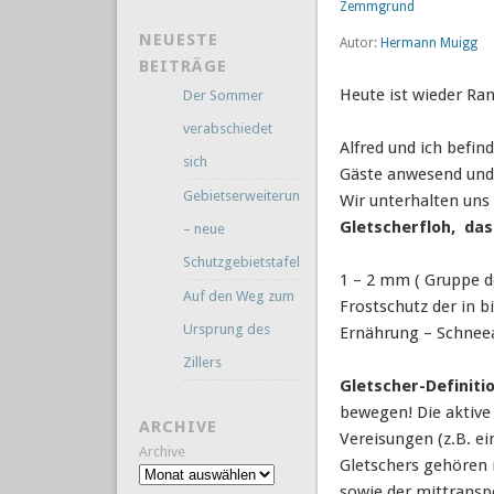
Zemmgrund
NEUESTE
Autor:
Hermann Muigg
BEITRÄGE
Heute ist wieder Ra
Der Sommer
verabschiedet
Alfred und ich befin
sich
Gäste anwesend und 
Gebietserweiterung
Wir unterhalten uns
Gletscherfloh, das
– neue
Schutzgebietstafeln
1 – 2 mm ( Gruppe d
Auf den Weg zum
Frostschutz der in b
Ursprung des
Ernährung – Schneea
Zillers
Gletscher-Definiti
bewegen! Die aktive
ARCHIVE
Vereisungen (z.B. e
Archive
Gletschers gehören 
sowie der mittransp