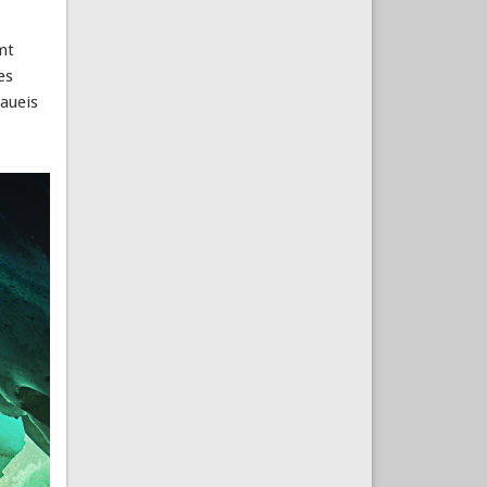
mt
es
aueis