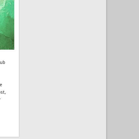
aub
ie
st,
r