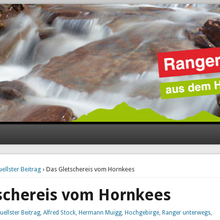
uellster Beitrag
› Das Gletschereis vom Hornkees
schereis vom Hornkees
uellster Beitrag
,
Alfred Stock
,
Hermann Muigg
,
Hochgebirge
,
Ranger unterwegs
,