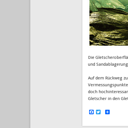
Die Gletscheroberfl
und Sandablagerungen
Auf dem Rückweg zur 
Vermessungspunkte d
doch hochinteressan
Gletscher in den Gle
Facebook
Twitter
Empfehl