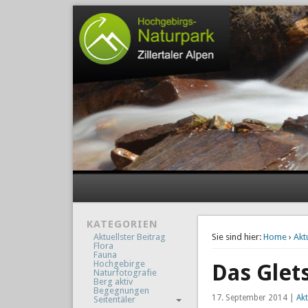
KATEGORIEN
Aktuellster Beitrag
Sie sind hier:
Home
›
Akt
Flora
Fauna
Hochgebirge
Das Glet
Naturfotografie
Berg aktiv
Begegnungen
17. September 2014 |
Akt
Seitentäler