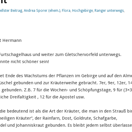
lt
ellster Beitrag
,
Andrea Sporer (ehem.)
,
Flora
,
Hochgebirge
,
Ranger unterwegs
,
it Hermann
Furtschagelhaus und weiter zum Gletschervorfeld unterwegs.
nnte nicht schöner sein!
et Ende des Wachstums der Pflanzen im Gebirge und auf den Alm
üschel gebunden und zur Kräuterweihe gebracht. 7er, 9er, 12er, 1
 gebunden. Z.B. 7 für die Wochen- und Schöpfungstage, 9 für (3×3
iche Dreifaltigkeit , 12 für die Apostel usw.
 die bedeutend ist als die Art der Kräuter, die man in den Strauß bi
heiligen Kräuter“, der Rainfarn, Dost, Goldrute, Schafgarbe,
ndel und Johanniskraut gebunden. Es bleibt jedem selbst überlasse