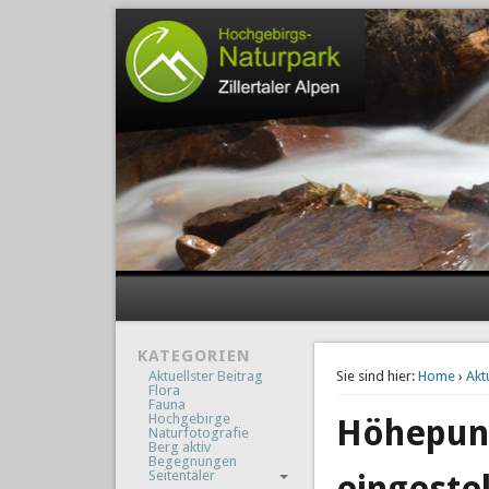
KATEGORIEN
Aktuellster Beitrag
Sie sind hier:
Home
›
Akt
Flora
Fauna
Hochgebirge
Höhepun
Naturfotografie
Berg aktiv
Begegnungen
Seitentäler