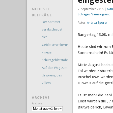
eingestel
NEUESTE
2. September 2015 |
Aktu
Schlegeis/Zamsergrund
BEITRÄGE
Der Sommer
Autor:
Andrea Sporer
verabschiedet
Rangertag 13.08. m
sich
Gebietserweiterung
Heute sind wir zum 
– neue
Sonnenschein! Es kö
Schutzgebietstafeln
Mitte August bedeut
Auf den Weg zum
Tal werden Kräuterb
Ursprung des
Büschel usw. werden
Hinweis auf die göttl
Zillers
Es ist mehr die Zahl
ARCHIVE
Einst wurden die „7 
Archive
Blutweiderich, Lave