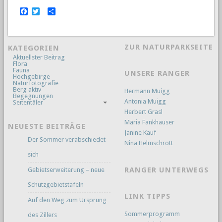
Facebook
Twitter
Empfehlen
ZUR NATURPARKSEITE
KATEGORIEN
Aktuellster Beitrag
Flora
Fauna
UNSERE RANGER
Hochgebirge
Naturfotografie
Berg aktiv
Hermann Muigg
Begegnungen
Antonia Muigg
Seitentäler
Herbert Grasl
Maria Fankhauser
NEUESTE BEITRÄGE
Janine Kauf
Der Sommer verabschiedet
Nina Helmschrott
sich
RANGER UNTERWEGS
Gebietserweiterung – neue
Schutzgebietstafeln
LINK TIPPS
Auf den Weg zum Ursprung
Sommerprogramm
des Zillers