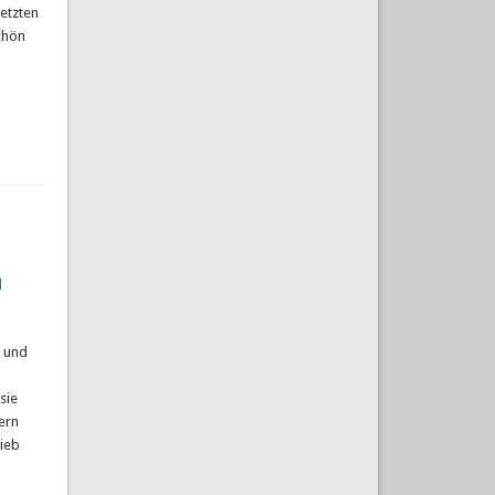
etzten
chön
l
r und
sie
ern
rieb