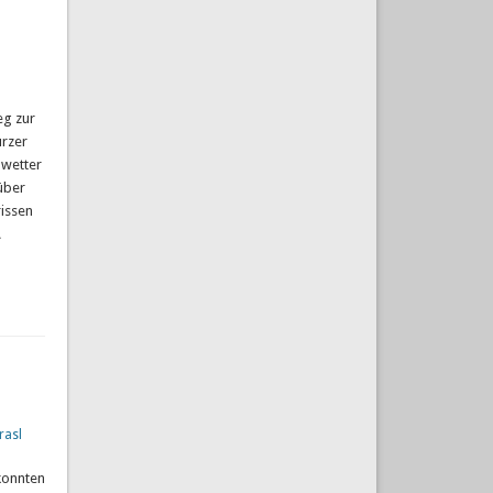
eg zur
urzer
nwetter
über
issen
…
rasl
konnten