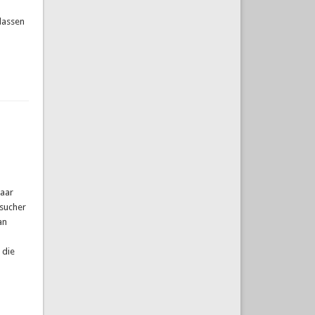
tlassen
Paar
esucher
an
 die