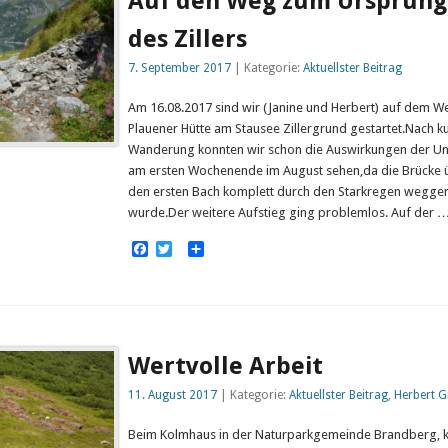
Auf den Weg zum Ursprung
des Zillers
7. September 2017
| Kategorie:
Aktuellster Beitrag
Am 16.08.2017 sind wir (Janine und Herbert) auf dem W
Plauener Hütte am Stausee Zillergrund gestartet.Nach k
Wanderung konnten wir schon die Auswirkungen der U
am ersten Wochenende im August sehen,da die Brücke 
den ersten Bach komplett durch den Starkregen wegger
wurde.Der weitere Aufstieg ging problemlos. Auf der 
Facebook
Twitter
Empfehlen
Wertvolle Arbeit
11. August 2017
| Kategorie:
Aktuellster Beitrag
,
Herbert G
Beim Kolmhaus in der Naturparkgemeinde Brandberg, 