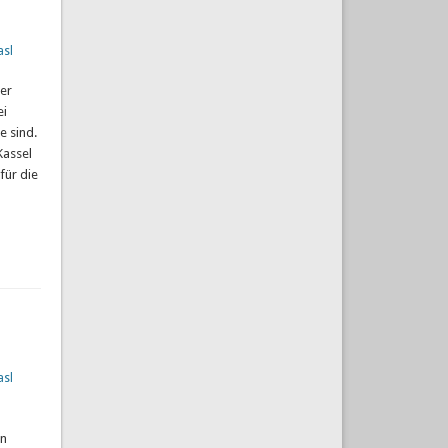
asl
er
ei
e sind.
Kassel
für die
asl
in