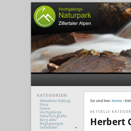
KATEGORIEN
Aktuellster Beitrag
Sie sind hier:
Home
› Ent
Flora
Fauna
AKTUELLE KATEGOR
Hochgebirge
Naturfotografie
Herbert 
Berg aktiv
Begegnungen
Seitentäler