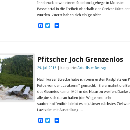
Innsbruck sowie einem Steinbockgehege in Moos im
Passeiertal in die Freiheit oberhalb der Greizer Hütte en
wurden. Zuerst haben sich einige nicht …
Facebook
Twitter
Empfehlen
Pfitscher Joch Grenzenlos
29. Juli 2016
| Kategorie:
Aktuellster Beitrag
Nach kurzer Strecke habe ich beim ersten Rastplatz ein 
Fotos von der „Lavitzerin“ gemacht. Sie ermahnt die B
des Gebietes keinen Müll in die Natur zu werfen. Danke 
alle,die sich daran halten (die Wege sind sehr
sauber,hoffentlich bleibt es so). Unser nächstes Ziel war
Lavitzalm mit Ausstellung …
Facebook
Twitter
Empfehlen