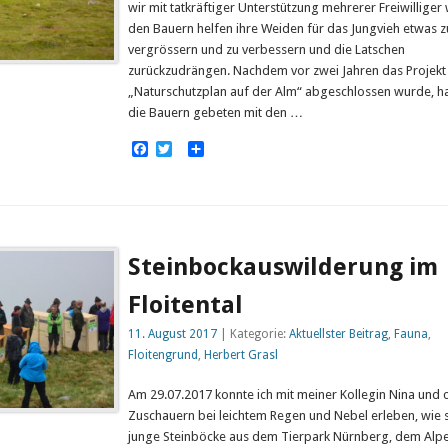
wir mit tatkräftiger Unterstützung mehrerer Freiwilliger
den Bauern helfen ihre Weiden für das Jungvieh etwas z
vergrössern und zu verbessern und die Latschen
zurückzudrängen. Nachdem vor zwei Jahren das Projekt
„Naturschutzplan auf der Alm“ abgeschlossen wurde, 
die Bauern gebeten mit den …
Facebook
Twitter
Empfehlen
Steinbockauswilderung im
Floitental
11. August 2017
| Kategorie:
Aktuellster Beitrag
,
Fauna
,
Floitengrund
,
Herbert Grasl
Am 29.07.2017 konnte ich mit meiner Kollegin Nina und c
Zuschauern bei leichtem Regen und Nebel erleben, wie 
junge Steinböcke aus dem Tierpark Nürnberg, dem Alp