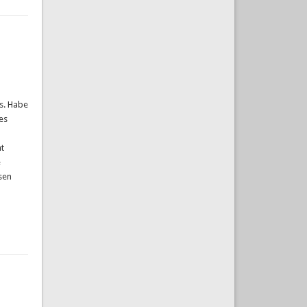
s. Habe
es
t
e
sen