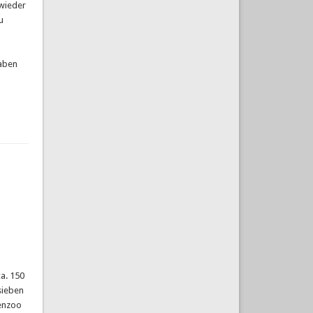
 wieder
u
haben
a. 150
sieben
enzoo