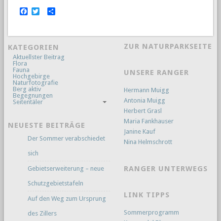
Facebook
Twitter
Empfehlen
ZUR NATURPARKSEITE
KATEGORIEN
Aktuellster Beitrag
Flora
Fauna
UNSERE RANGER
Hochgebirge
Naturfotografie
Berg aktiv
Hermann Muigg
Begegnungen
Antonia Muigg
Seitentäler
Herbert Grasl
Maria Fankhauser
NEUESTE BEITRÄGE
Janine Kauf
Der Sommer verabschiedet
Nina Helmschrott
sich
RANGER UNTERWEGS
Gebietserweiterung – neue
Schutzgebietstafeln
LINK TIPPS
Auf den Weg zum Ursprung
Sommerprogramm
des Zillers